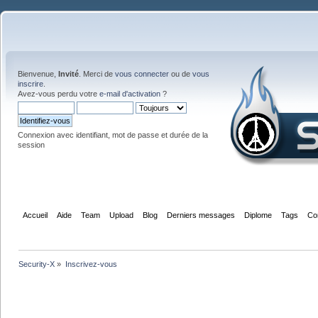
Bienvenue,
Invité
. Merci de
vous connecter
ou de
vous
inscrire
.
Avez-vous perdu votre
e-mail d'activation
?
Connexion avec identifiant, mot de passe et durée de la
session
Accueil
Aide
Team
Upload
Blog
Derniers messages
Diplome
Tags
Co
Security-X
»
Inscrivez-vous