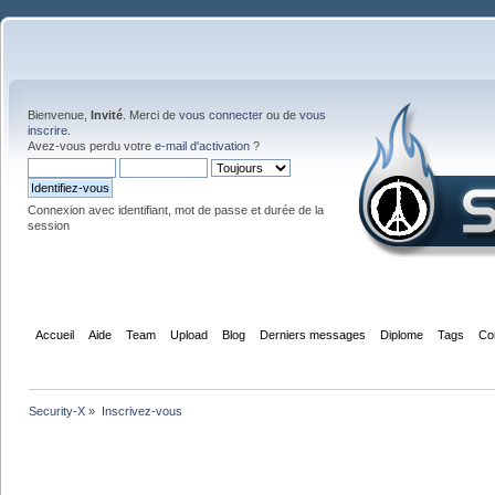
Bienvenue,
Invité
. Merci de
vous connecter
ou de
vous
inscrire
.
Avez-vous perdu votre
e-mail d'activation
?
Connexion avec identifiant, mot de passe et durée de la
session
Accueil
Aide
Team
Upload
Blog
Derniers messages
Diplome
Tags
Co
Security-X
»
Inscrivez-vous