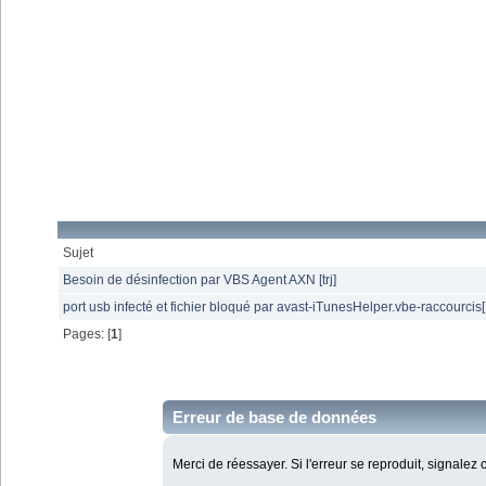
Sujet
Besoin de désinfection par VBS Agent AXN [trj]
port usb infecté et fichier bloqué par avast-iTunesHelper.vbe-raccourcis
Pages: [
1
]
Erreur de base de données
Merci de réessayer. Si l'erreur se reproduit, signalez 