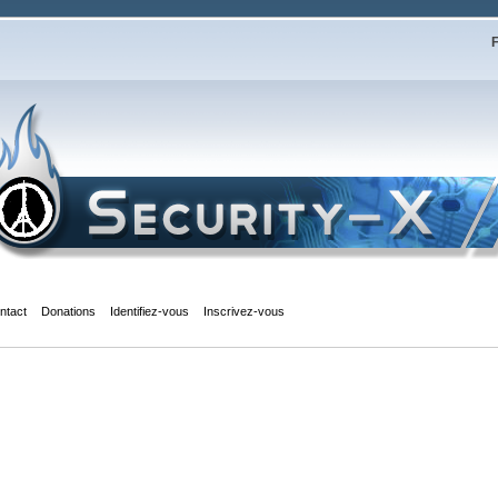
F
ntact
Donations
Identifiez-vous
Inscrivez-vous