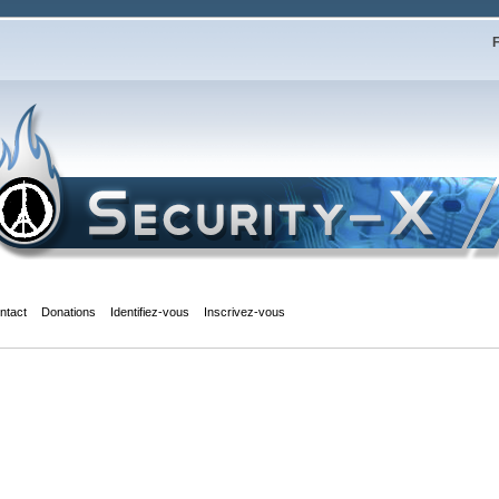
F
ntact
Donations
Identifiez-vous
Inscrivez-vous