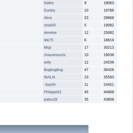
Natho
9
19063
Dunkly
10
19786
Alice
23
29868
chali00
5
19082
derwise
12
25082
ikki75
6
18619
Mrgt
17
30213
chauvesouris
10
19038
willy
12
24539
Bugbugbug
47
36426
INALIA
23
35583
-3xp3rt-
11
24451
Philippe62
45
44968
patou28
35
43808