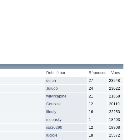
Débuté par
Réponses
Vues
delph
27
23948
Jujugo
24
23022
wilvircapine
21
21658
Gourzak
12
20119
lilouly
16
22253
moonsky
1
18403
isa20290
12
18908
luciole
18
25572