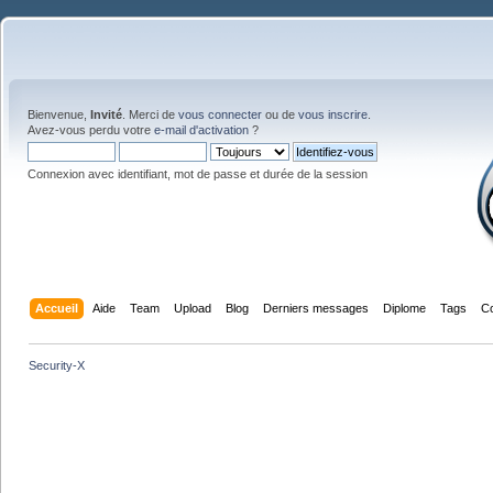
Bienvenue,
Invité
. Merci de
vous connecter
ou de
vous inscrire
.
Avez-vous perdu votre
e-mail d'activation
?
Connexion avec identifiant, mot de passe et durée de la session
Accueil
Aide
Team
Upload
Blog
Derniers messages
Diplome
Tags
C
Security-X