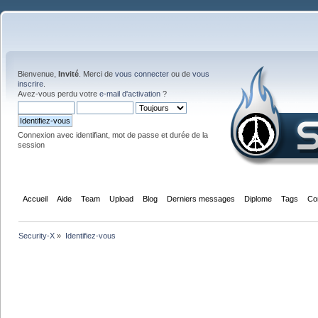
Bienvenue,
Invité
. Merci de
vous connecter
ou de
vous
inscrire
.
Avez-vous perdu votre
e-mail d'activation
?
Connexion avec identifiant, mot de passe et durée de la
session
Accueil
Aide
Team
Upload
Blog
Derniers messages
Diplome
Tags
Co
Security-X
»
Identifiez-vous