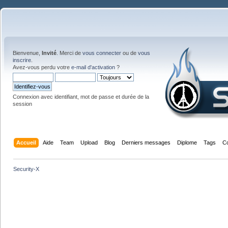
Bienvenue,
Invité
. Merci de
vous connecter
ou de
vous
inscrire
.
Avez-vous perdu votre
e-mail d'activation
?
Connexion avec identifiant, mot de passe et durée de la
session
Accueil
Aide
Team
Upload
Blog
Derniers messages
Diplome
Tags
C
Security-X