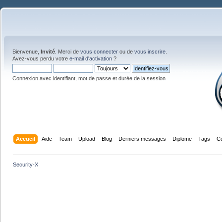
Bienvenue,
Invité
. Merci de
vous connecter
ou de
vous inscrire
.
Avez-vous perdu votre
e-mail d'activation
?
Connexion avec identifiant, mot de passe et durée de la session
Accueil
Aide
Team
Upload
Blog
Derniers messages
Diplome
Tags
C
Security-X