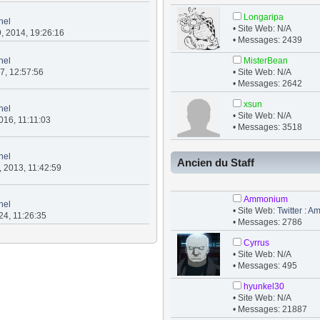
Longaripa
nel
• Site Web: N/A
9, 2014, 19:26:16
• Messages: 2439
nel
MisterBean
017, 12:57:56
• Site Web: N/A
• Messages: 2642
xsun
nel
• Site Web: N/A
2016, 11:11:03
• Messages: 3518
nel
Ancien du Staff
, 2013, 11:42:59
Ammonium
nel
• Site Web:
Twitter :
024, 11:26:35
• Messages: 2786
Cyrrus
• Site Web: N/A
• Messages: 495
hyunkel30
• Site Web: N/A
• Messages: 21887