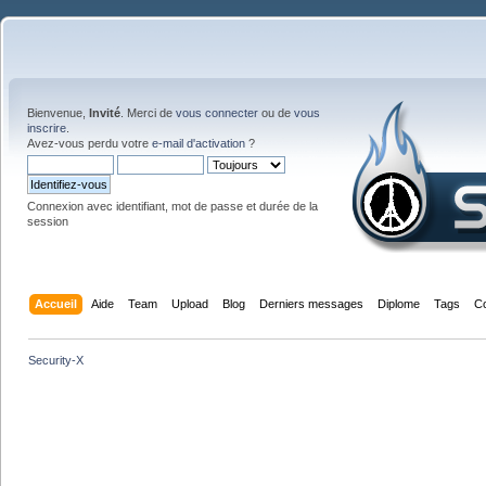
Bienvenue,
Invité
. Merci de
vous connecter
ou de
vous
inscrire
.
Avez-vous perdu votre
e-mail d'activation
?
Connexion avec identifiant, mot de passe et durée de la
session
Accueil
Aide
Team
Upload
Blog
Derniers messages
Diplome
Tags
C
Security-X