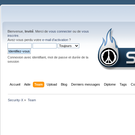
Bienvenue,
Invité
. Merci de
vous connecter
ou de
vous
inscrire
.
Avez-vous perdu votre
e-mail d'activation
?
Connexion avec identifiant, mot de passe et durée de la
session
Accueil
Aide
Team
Upload
Blog
Derniers messages
Diplome
Tags
Co
Security-X
»
Team