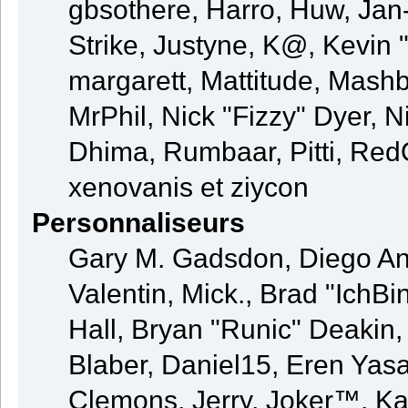
gbsothere, Harro, Huw, Jan
Strike, Justyne, K@, Kevin "
margarett, Mattitude, Mashby
MrPhil, Nick "Fizzy" Dyer, N
Dhima, Rumbaar, Pitti, Re
xenovanis et ziycon
Personnaliseurs
Gary M. Gadsdon, Diego An
Valentin, Mick., Brad "Ic
Hall, Bryan "Runic" Deakin
Blaber, Daniel15, Eren Yas
Clemons, Jerry, Joker™, Kay