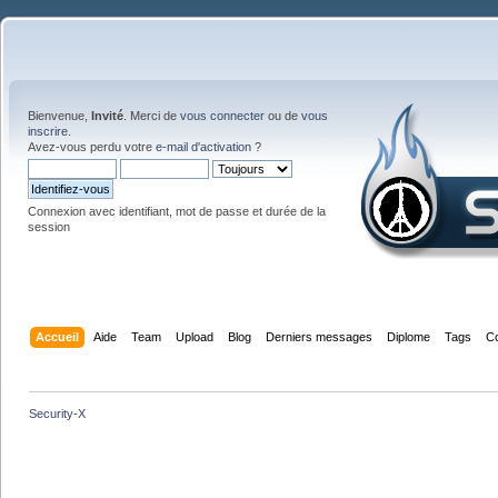
Bienvenue,
Invité
. Merci de
vous connecter
ou de
vous
inscrire
.
Avez-vous perdu votre
e-mail d'activation
?
Connexion avec identifiant, mot de passe et durée de la
session
Accueil
Aide
Team
Upload
Blog
Derniers messages
Diplome
Tags
C
Security-X