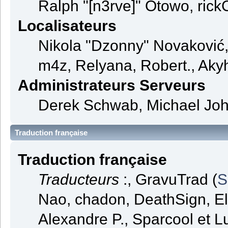
Ralph "[n3rve]" Otowo, rick
Localisateurs
Nikola "Dzonny" Novaković
m4z, Relyana, Robert., Aky
Administrateurs Serveurs
Derek Schwab, Michael Joh
Traduction française
Traduction française
Traducteurs
:, GravuTrad (
S
Nao, chadon, DeathSign, El
Alexandre P., Sparcool et L