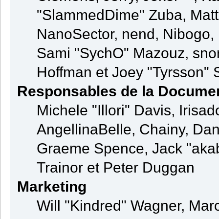
"SlammedDime" Zuba, Matt
NanoSector, nend, Nibogo, N
Sami "SychO" Mazouz, snor
Hoffman et Joey "Tyrsson" 
Responsables de la Documen
Michele "Illori" Davis, Iris
AngellinaBelle, Chainy, Dani
Graeme Spence, Jack "akab
Trainor et Peter Duggan
Marketing
Will "Kindred" Wagner, Mar