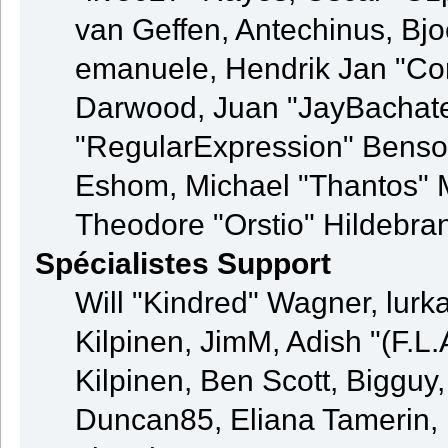
van Geffen, Antechinus, Bjo
emanuele, Hendrik Jan "Co
Darwood, Juan "JayBachate
"RegularExpression" Benso
Eshom, Michael "Thantos" M
Theodore "Orstio" Hildebran
Spécialistes Support
Will "Kindred" Wagner, lurka
Kilpinen, JimM, Adish "(F.L.
Kilpinen, Ben Scott, Bigguy
Duncan85, Eliana Tamerin, 