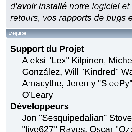
d'avoir installé notre logiciel et
retours, vos rapports de bugs e
L'équipe
Support du Projet
Aleksi "Lex" Kilpinen, Michel
González, Will "Kindred" 
Amacythe, Jeremy "SleePy" 
O'Leary
Développeurs
Jon "Sesquipedalian" Stovel
"live627" Rayes, Oscar "Oz