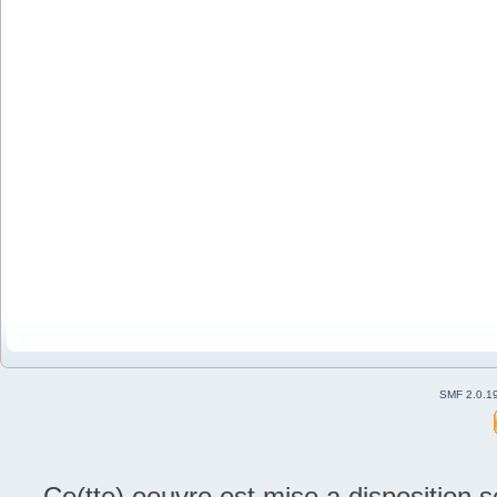
SMF 2.0.1
Ce(tte) oeuvre est mise a disposition 