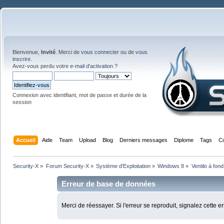
Bienvenue,
Invité
. Merci de
vous connecter
ou de
vous
inscrire
.
Avez-vous perdu votre
e-mail d'activation
?
Connexion avec identifiant, mot de passe et durée de la
session
Accueil
Aide
Team
Upload
Blog
Derniers messages
Diplome
Tags
C
Security-X
»
Forum Security-X
»
Système d'Exploitation
»
Windows 8
»
Ventilo à fon
Erreur de base de données
Merci de réessayer. Si l'erreur se reproduit, signalez cette e