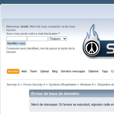
Bienvenue,
Invité
. Merci de
vous connecter
ou de
vous
inscrire
.
Avez-vous perdu votre
e-mail d'activation
?
Connexion avec identifiant, mot de passe et durée de la
session
Accueil
Aide
Team
Upload
Blog
Derniers messages
Diplome
Tags
C
Security-X
»
Forum Security-X
»
Système d'Exploitation
»
Windows 8
»
Disparition d
Erreur de base de données
Merci de réessayer. Si l'erreur se reproduit, signalez cette e