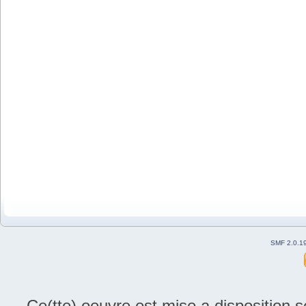
SMF 2.0.1
Ce(tte) oeuvre est mise a disposition 