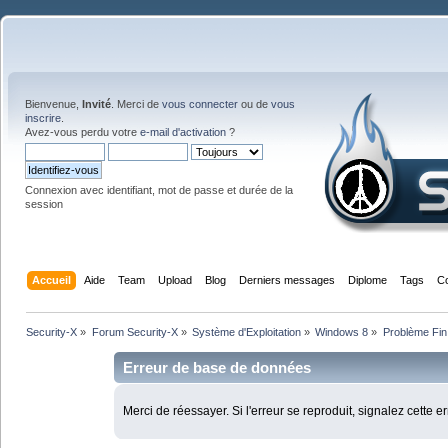
Bienvenue,
Invité
. Merci de
vous connecter
ou de
vous
inscrire
.
Avez-vous perdu votre
e-mail d'activation
?
Connexion avec identifiant, mot de passe et durée de la
session
Accueil
Aide
Team
Upload
Blog
Derniers messages
Diplome
Tags
C
Security-X
»
Forum Security-X
»
Système d'Exploitation
»
Windows 8
»
Problème Fin
Erreur de base de données
Merci de réessayer. Si l'erreur se reproduit, signalez cette e