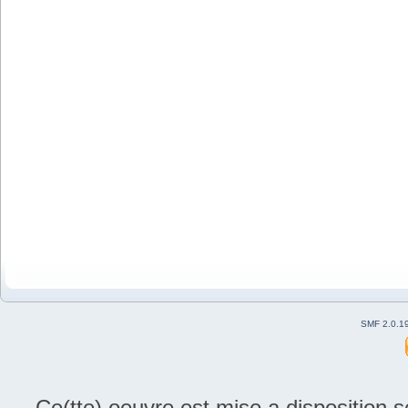
SMF 2.0.1
Ce(tte) oeuvre est mise a disposition 