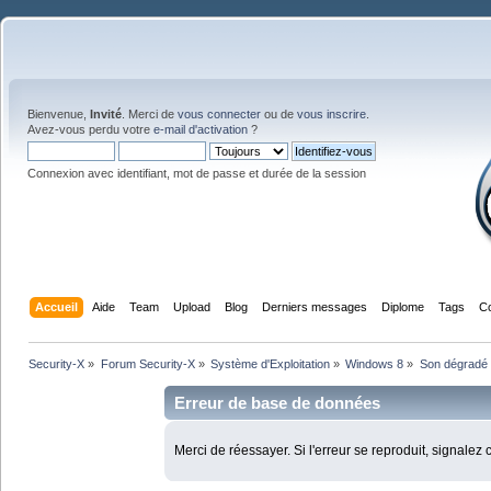
Bienvenue,
Invité
. Merci de
vous connecter
ou de
vous inscrire
.
Avez-vous perdu votre
e-mail d'activation
?
Connexion avec identifiant, mot de passe et durée de la session
Accueil
Aide
Team
Upload
Blog
Derniers messages
Diplome
Tags
C
Security-X
»
Forum Security-X
»
Système d'Exploitation
»
Windows 8
»
Son dégradé 
Erreur de base de données
Merci de réessayer. Si l'erreur se reproduit, signalez 