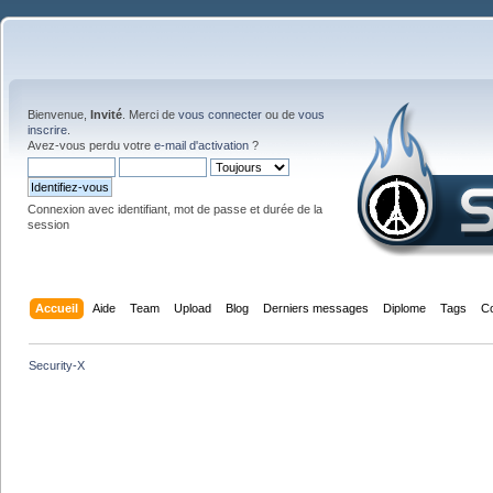
Bienvenue,
Invité
. Merci de
vous connecter
ou de
vous
inscrire
.
Avez-vous perdu votre
e-mail d'activation
?
Connexion avec identifiant, mot de passe et durée de la
session
Accueil
Aide
Team
Upload
Blog
Derniers messages
Diplome
Tags
C
Security-X