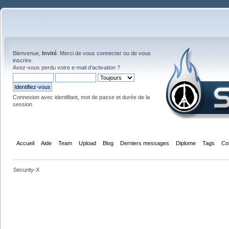
Bienvenue,
Invité
. Merci de
vous connecter
ou de
vous
inscrire
.
Avez-vous perdu votre
e-mail d'activation
?
Connexion avec identifiant, mot de passe et durée de la
session
Accueil
Aide
Team
Upload
Blog
Derniers messages
Diplome
Tags
Co
Security-X