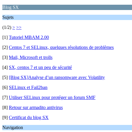
Blog SX
Sujets
(1/2)
>
>>
[1]
Tutoriel MBAM 2.00
[2]
Centos 7 et SELinux, quelques résolutions de problèmes
[3]
Mail, Microsoft et trolls
[4]
SX, centos 7 et un peu de sécurité
[5]
[Blog SX]Analyse d’un ransomware avec Volatility
[6]
SELinux et Fail2ban
[7]
Utiliser SELinux pour protéger un forum SMF
[8]
Retour sur armadito antivirus
[9]
Certificat du blog SX
Navigation