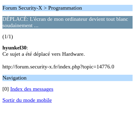
Forum Security-X > Programmation
DÉPLACÉ: L'écran de mon ordinateur devient tout blanc
soudainement ...
(1/1)
hyunkel30
:
Ce sujet a été déplacé vers Hardware.
http://forum.security-x.fr/index.php?topic=14776.0
Navigation
[0]
Index des messages
Sortir du mode mobile