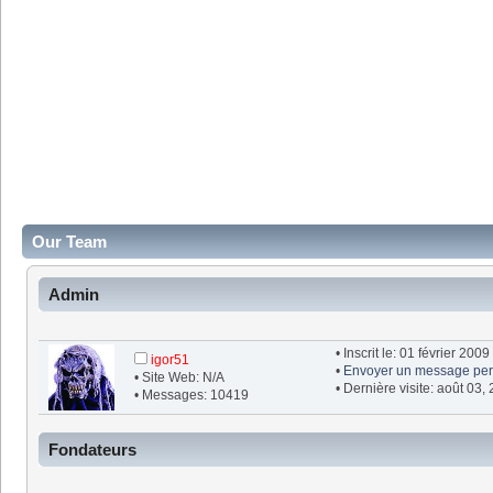
Our Team
Admin
• Inscrit le: 01 février 2009
igor51
•
Envoyer un message per
• Site Web: N/A
• Dernière visite: août 03,
• Messages: 10419
Fondateurs