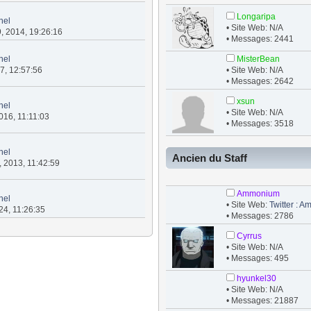
Longaripa
nel
• Site Web: N/A
9, 2014, 19:26:16
• Messages: 2441
nel
MisterBean
017, 12:57:56
• Site Web: N/A
• Messages: 2642
xsun
nel
• Site Web: N/A
2016, 11:11:03
• Messages: 3518
nel
Ancien du Staff
, 2013, 11:42:59
Ammonium
nel
• Site Web:
Twitter :
024, 11:26:35
• Messages: 2786
Cyrrus
• Site Web: N/A
• Messages: 495
hyunkel30
• Site Web: N/A
• Messages: 21887