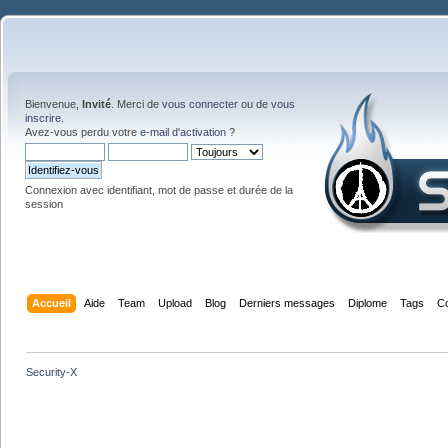
Bienvenue,
Invité
. Merci de
vous connecter
ou de
vous
inscrire
.
Avez-vous perdu votre
e-mail d'activation
?
Connexion avec identifiant, mot de passe et durée de la
session
Accueil
Aide
Team
Upload
Blog
Derniers messages
Diplome
Tags
C
Security-X