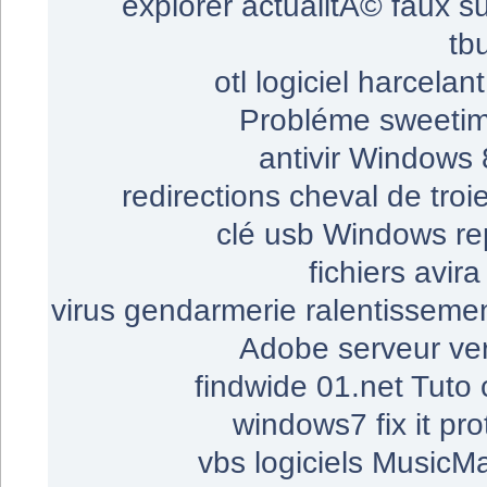
explorer
actualitÃ©
faux s
tb
otl
logiciel harcelant
Probléme
sweeti
antivir
Windows 
redirections
cheval de troi
clé usb
Windows re
fichiers
avira
virus gendarmerie
ralentisseme
Adobe
serveur
ve
findwide
01.net
Tuto
windows7
fix it
pro
vbs
logiciels
MusicM