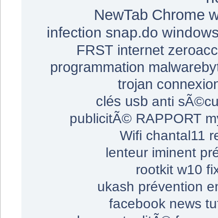
NewTab
Chrome
w
infection
snap.do
windows
FRST
internet
zeroac
programmation
malwareby
trojan
connexio
clés usb
anti
sÃ©cu
publicitÃ©
RAPPORT
m
Wifi
chantal11
r
lenteur
iminent
pr
rootkit
w10
fi
ukash
prévention
e
facebook
news
tu