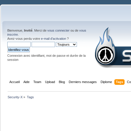
Bienvenue,
Invité
. Merci de
vous connecter
ou de
vous
inscrire
.
Avez-vous perdu votre
e-mail d'activation
?
Connexion avec identifiant, mot de passe et durée de la
session
Accueil
Aide
Team
Upload
Blog
Derniers messages
Diplome
Tags
Co
Security-X
»
Tags