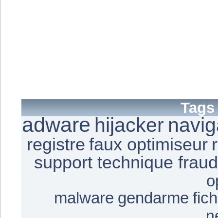
Tags
adware
hijacker
navig
registre
faux optimiseur
support technique frau
o
malware
gendarme
fic
n