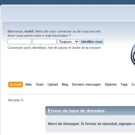
Bienvenue,
Invité
. Merci de
vous connecter
ou de
vous inscrire
.
Avez-vous perdu votre
e-mail d'activation
?
Connexion avec identifiant, mot de passe et durée de la session
Accueil
Aide
Team
Upload
Blog
Derniers messages
Diplome
Tags
C
Security-X
Erreur de base de données
Merci de réessayer. Si l'erreur se reproduit, signalez 