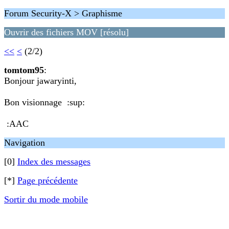
Forum Security-X > Graphisme
Ouvrir des fichiers MOV [résolu]
<<
<
(2/2)
tomtom95
:
Bonjour jawaryinti,
Bon visionnage :sup:
:AAC
Navigation
[0]
Index des messages
[*]
Page précédente
Sortir du mode mobile