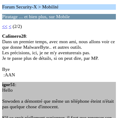
Forum Security-X > Mobilité
Piratage ... et bien plus, sur Mobile
<<
<
(2/2)
Calimero28
:
Dans un premier temps, avec mon ami, nous allons voir ce
que donne MalwareByte.. et autres outils.
Les précisions, ici, je ne m'y aventurerais pas.
Je te passe plus de détails, si on peut dire, par MP.
Bye
:AAN
igor51
:
Hello
Snwoden a démontré que même un téléphone éteint n'était
pas quelque chose d'innocent.
S'il se croit réellement espionner, il faut que repenser son