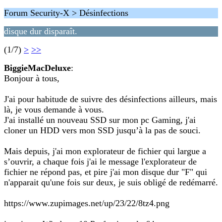
Forum Security-X > Désinfections
disque dur disparaît.
(1/7)
>
>>
BiggieMacDeluxe
:
Bonjour à tous,
J'ai pour habitude de suivre des désinfections ailleurs, mais
là, je vous demande à vous.
J'ai installé un nouveau SSD sur mon pc Gaming, j'ai
cloner un HDD vers mon SSD jusqu’à la pas de souci.
Mais depuis, j'ai mon explorateur de fichier qui largue a
s’ouvrir, a chaque fois j'ai le message l'explorateur de
fichier ne répond pas, et pire j'ai mon disque dur "F" qui
n'apparait qu'une fois sur deux, je suis obligé de redémarré.
https://www.zupimages.net/up/23/22/8tz4.png