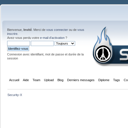
Bienvenue,
Invité
. Merci de
vous connecter
ou de
vous
inscrire
.
Avez-vous perdu votre
e-mail d'activation
?
Connexion avec identifiant, mot de passe et durée de la
session
Accueil
Aide
Team
Upload
Blog
Derniers messages
Diplome
Tags
Co
Security-X