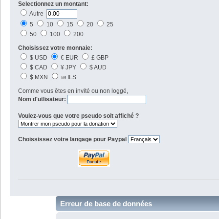
Selectionnez un montant:
Autre
5
10
15
20
25
50
100
200
Choisissez votre monnaie:
$ USD
€ EUR
£ GBP
$ CAD
¥ JPY
$ AUD
$ MXN
₪ ILS
Comme vous êtes en invité ou non loggé,
Nom d'utlisateur:
Voulez-vous que votre pseudo soit affiché ?
Choississez votre langage pour Paypal
Erreur de base de données