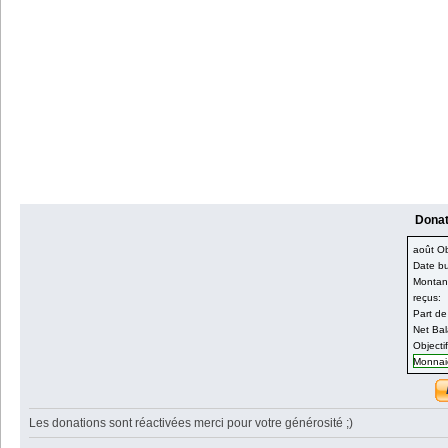
Donati
août Obj
Date bu
Montant
reçus:
Part de
Net Bal
Objecti
Monnaie
Les donations sont réactivées merci pour votre générosité ;)