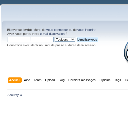
Bienvenue,
Invité
. Merci de
vous connecter
ou de
vous inscrire
.
Avez-vous perdu votre
e-mail d'activation
?
Connexion avec identifiant, mot de passe et durée de la session
Accueil
Aide
Team
Upload
Blog
Derniers messages
Diplome
Tags
C
Security-X