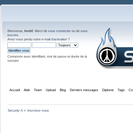
Bienvenue,
Invité
. Merci de
vous connecter
ou de
vous
inscrire
.
Avez-vous perdu votre
e-mail d'activation
?
Connexion avec identifiant, mot de passe et durée de la
session
Accueil
Aide
Team
Upload
Blog
Derniers messages
Diplome
Tags
Co
Security-X
»
Inscrivez-vous