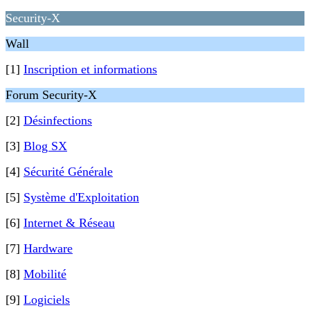
Security-X
Wall
[1]
Inscription et informations
Forum Security-X
[2]
Désinfections
[3]
Blog SX
[4]
Sécurité Générale
[5]
Système d'Exploitation
[6]
Internet & Réseau
[7]
Hardware
[8]
Mobilité
[9]
Logiciels