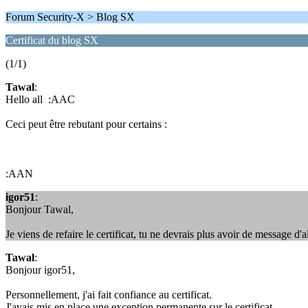
Forum Security-X > Blog SX
Certificat du blog SX
(1/1)
Tawal
:
Hello all :AAC
Ceci peut être rebutant pour certains :
:AAN
igor51
:
Bonjour Tawal,
Je viens de refaire le certificat, tu ne devrais plus avoir de message d'a
Tawal
:
Bonjour igor51,
Personnellement, j'ai fait confiance au certificat.
J'avais mis en place une exception permanente sur le certificat.