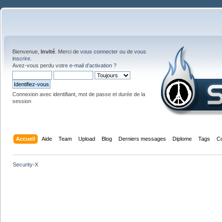
Bienvenue,
Invité
. Merci de
vous connecter
ou de
vous
inscrire
.
Avez-vous perdu votre
e-mail d'activation
?
Connexion avec identifiant, mot de passe et durée de la
session
Accueil
Aide
Team
Upload
Blog
Derniers messages
Diplome
Tags
C
Security-X