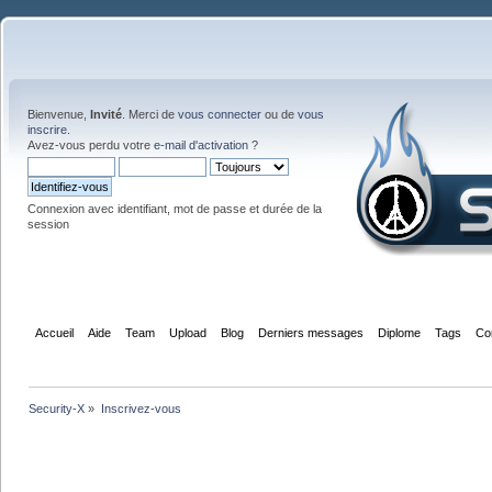
Bienvenue,
Invité
. Merci de
vous connecter
ou de
vous
inscrire
.
Avez-vous perdu votre
e-mail d'activation
?
Connexion avec identifiant, mot de passe et durée de la
session
Accueil
Aide
Team
Upload
Blog
Derniers messages
Diplome
Tags
Co
Security-X
»
Inscrivez-vous