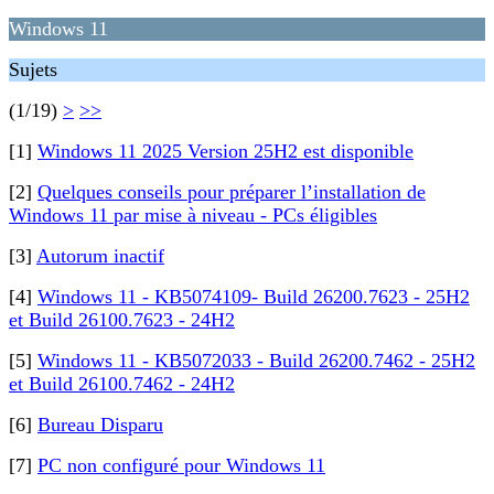
Windows 11
Sujets
(1/19)
>
>>
[1]
Windows 11 2025 Version 25H2 est disponible
[2]
Quelques conseils pour préparer l’installation de
Windows 11 par mise à niveau - PCs éligibles
[3]
Autorum inactif
[4]
Windows 11 - KB5074109- Build 26200.7623 - 25H2
et Build 26100.7623 - 24H2
[5]
Windows 11 - KB5072033 - Build 26200.7462 - 25H2
et Build 26100.7462 - 24H2
[6]
Bureau Disparu
[7]
PC non configuré pour Windows 11