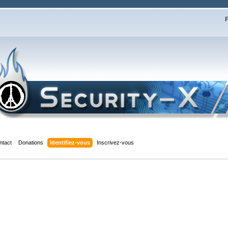
F
ntact
Donations
Identifiez-vous
Inscrivez-vous