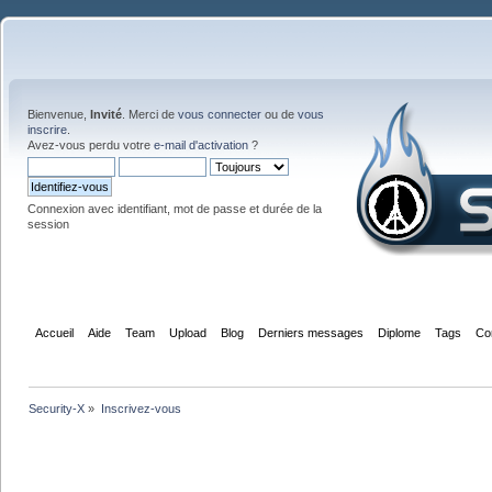
Bienvenue,
Invité
. Merci de
vous connecter
ou de
vous
inscrire
.
Avez-vous perdu votre
e-mail d'activation
?
Connexion avec identifiant, mot de passe et durée de la
session
Accueil
Aide
Team
Upload
Blog
Derniers messages
Diplome
Tags
Co
Security-X
»
Inscrivez-vous