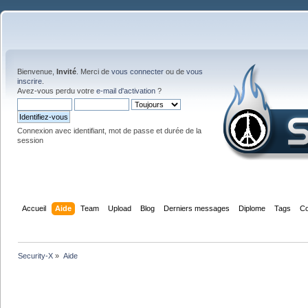
Bienvenue,
Invité
. Merci de
vous connecter
ou de
vous
inscrire
.
Avez-vous perdu votre
e-mail d'activation
?
Connexion avec identifiant, mot de passe et durée de la
session
Accueil
Aide
Team
Upload
Blog
Derniers messages
Diplome
Tags
Co
Security-X
»
Aide