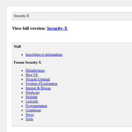
Security-X
View full version:
Security-X
Wall
Inscription et informations
Forum Security-X
Désinfections
Blog SX
Sécurité Générale
Système d'Exploitation
Internet & Réseau
Hardware
Mobilité
Logiciels
Programmation
Graphisme
News
Tools