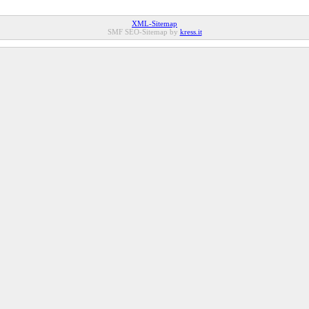
XML-Sitemap
SMF SEO-Sitemap by
kress.it