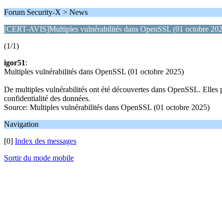
Forum Security-X > News
[CERT-AVIS]Multiples vulnérabilités dans OpenSSL (01 octobre 20
(1/1)
igor51
:
Multiples vulnérabilités dans OpenSSL (01 octobre 2025)
De multiples vulnérabilités ont été découvertes dans OpenSSL. Elles pe
confidentialité des données.
Source: Multiples vulnérabilités dans OpenSSL (01 octobre 2025)
Navigation
[0]
Index des messages
Sortir du mode mobile