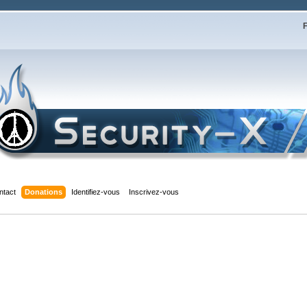
F
ntact
Donations
Identifiez-vous
Inscrivez-vous