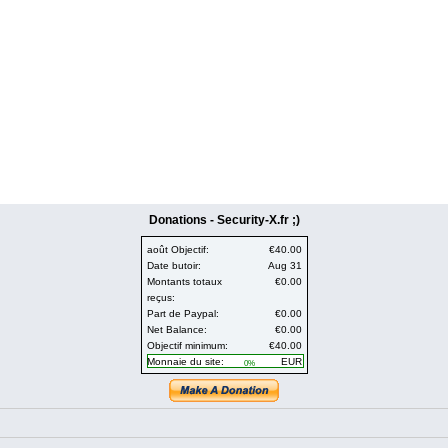
Donations - Security-X.fr ;)
août Objectif:
€40.00
Date butoir:
Aug 31
Montants totaux
€0.00
reçus:
Part de Paypal:
€0.00
Net Balance:
€0.00
Objectif minimum:
€40.00
Monnaie du site:
EUR
0%