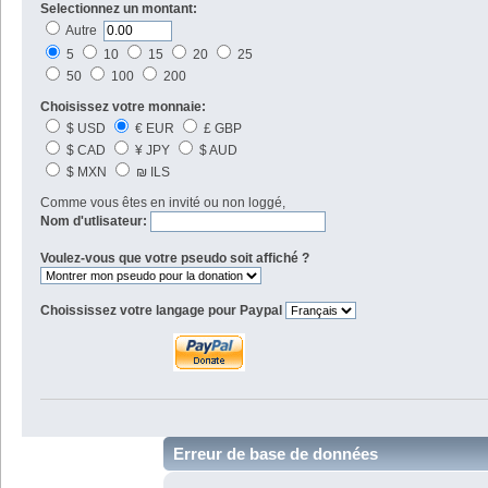
Selectionnez un montant:
Autre
5
10
15
20
25
50
100
200
Choisissez votre monnaie:
$ USD
€ EUR
£ GBP
$ CAD
¥ JPY
$ AUD
$ MXN
₪ ILS
Comme vous êtes en invité ou non loggé,
Nom d'utlisateur:
Voulez-vous que votre pseudo soit affiché ?
Choississez votre langage pour Paypal
Erreur de base de données