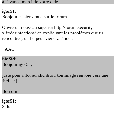
à l'avance merci de votre aide
igor51
:
Bonjour et bienvenue sur le forum.
Ouvre un nouveau sujet ici http://forum.security-
x.fr/desinfections/ en expliquant les problèmes que tu
rencontres, un helpeur viendra t'aider.
:AAC
SidSid
:
Bonjour igor51,
juste pour info: au clic droit, ton image renvoie vers une
404... :)
Bon dim'
igor51
:
Salut