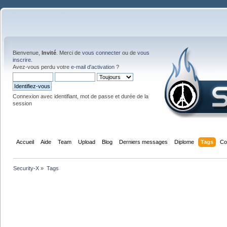
Bienvenue,
Invité
. Merci de
vous connecter
ou de
vous
inscrire
.
Avez-vous perdu votre
e-mail d'activation
?
Connexion avec identifiant, mot de passe et durée de la
session
Accueil
Aide
Team
Upload
Blog
Derniers messages
Diplome
Tags
Co
Security-X
»
Tags