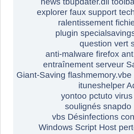
news
tbupdater.dll
toolba
explorer
faux support tec
ralentissement
fichi
plugin
specialsaving
question
vert
anti-malware
firefox
ant
entraînement
serveur
S
Giant-Saving
flashmemory.vbe
ituneshelper
A
yontoo
pctuto
viru
soulignés
snapdo
vbs
Désinfections
con
Windows Script Host
per