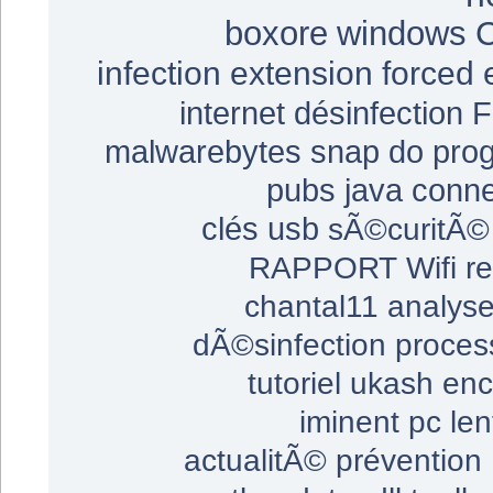
boxore
windows
infection
extension
forced 
internet
désinfection
F
malwarebytes
snap do
pro
pubs
java
conne
clés usb
sÃ©curitÃ©
RAPPORT
Wifi
re
chantal11
analys
dÃ©sinfection
proces
tutoriel
ukash
enc
iminent
pc len
actualitÃ©
prévention