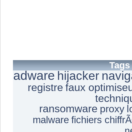
Tags
adware
hijacker
navig
registre
faux optimise
techniq
ransomware
proxy
l
malware
fichiers chiffr
n