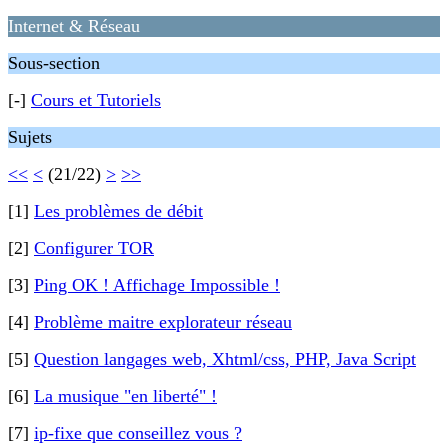
Internet & Réseau
Sous-section
[-]
Cours et Tutoriels
Sujets
<<
<
(21/22)
>
>>
[1]
Les problèmes de débit
[2]
Configurer TOR
[3]
Ping OK ! Affichage Impossible !
[4]
Problème maitre explorateur réseau
[5]
Question langages web, Xhtml/css, PHP, Java Script
[6]
La musique "en liberté" !
[7]
ip-fixe que conseillez vous ?