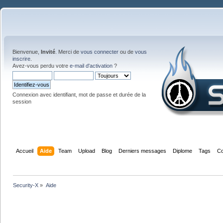
Bienvenue,
Invité
. Merci de
vous connecter
ou de
vous
inscrire
.
Avez-vous perdu votre
e-mail d'activation
?
Connexion avec identifiant, mot de passe et durée de la
session
Accueil
Aide
Team
Upload
Blog
Derniers messages
Diplome
Tags
Co
Security-X
»
Aide