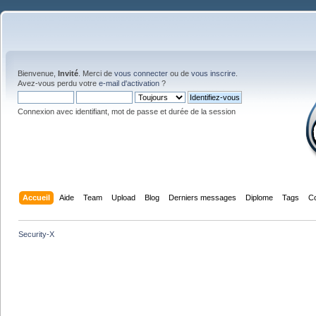
Bienvenue,
Invité
. Merci de
vous connecter
ou de
vous inscrire
.
Avez-vous perdu votre
e-mail d'activation
?
Connexion avec identifiant, mot de passe et durée de la session
Accueil
Aide
Team
Upload
Blog
Derniers messages
Diplome
Tags
C
Security-X