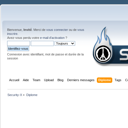
Bienvenue,
Invité
. Merci de
vous connecter
ou de
vous
inscrire
.
Avez-vous perdu votre
e-mail d'activation
?
Connexion avec identifiant, mot de passe et durée de la
session
Accueil
Aide
Team
Upload
Blog
Derniers messages
Diplome
Tags
C
Security-X
»
Diplome