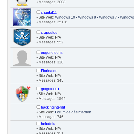
• Messages: 2008
chantal11
• Site Web:
Windows 10 - Windows 8 - Windows 7 - Windows
• Messages: 25118
crapoulou
• Site Web: N/A
• Messages: 552
eugenetoons
• Site Web: N/A
• Messages: 320
Florinator
• Site Web: N/A
• Messages: 345
guigui0001
• Site Web: N/A
• Messages: 1564
hackinginterdit
• Site Web:
Forum de désinfection
• Messages: 746
helodelu
• Site Web: N/A
• Messages: 351