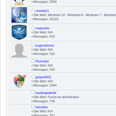
• Messages: 2008
chantal11
• Site Web:
Windows 10 - Windows 8 - Windows 7 - Windows
• Messages: 25118
crapoulou
• Site Web: N/A
• Messages: 552
eugenetoons
• Site Web: N/A
• Messages: 320
Florinator
• Site Web: N/A
• Messages: 345
guigui0001
• Site Web: N/A
• Messages: 1564
hackinginterdit
• Site Web:
Forum de désinfection
• Messages: 746
helodelu
• Site Web: N/A
• Messages: 351