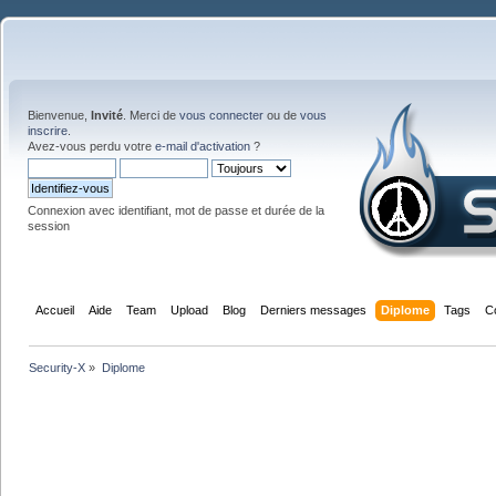
Bienvenue,
Invité
. Merci de
vous connecter
ou de
vous
inscrire
.
Avez-vous perdu votre
e-mail d'activation
?
Connexion avec identifiant, mot de passe et durée de la
session
Accueil
Aide
Team
Upload
Blog
Derniers messages
Diplome
Tags
C
Security-X
»
Diplome