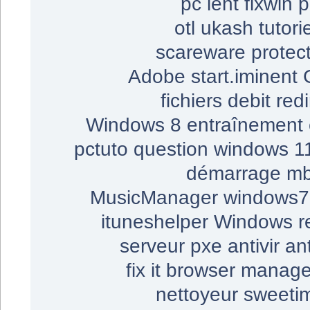
pc lent
fixwin
p
otl
ukash
tutori
scareware
protec
Adobe
start.iminent
fichiers
debit
redi
Windows 8
entraînement
pctuto
question
windows 1
démarrage
mb
MusicManager
windows7
ituneshelper
Windows re
serveur
pxe
antivir
an
fix it
browser manage
nettoyeur
sweeti