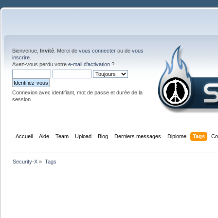
Bienvenue,
Invité
. Merci de
vous connecter
ou de
vous
inscrire
.
Avez-vous perdu votre
e-mail d'activation
?
Connexion avec identifiant, mot de passe et durée de la
session
Accueil
Aide
Team
Upload
Blog
Derniers messages
Diplome
Tags
Co
Security-X
»
Tags