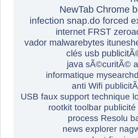
NewTab
Chrome
b
infection
snap.do
forced e
internet
FRST
zeroa
vador
malwarebytes
itunesh
clés usb
publicitÃ
java
sÃ©curitÃ©
a
informatique
mysearchd
anti
Wifi
publicit
USB
faux support technique
l
rootkit
toolbar
publicité
process
Resolu
b
news
explorer
nag