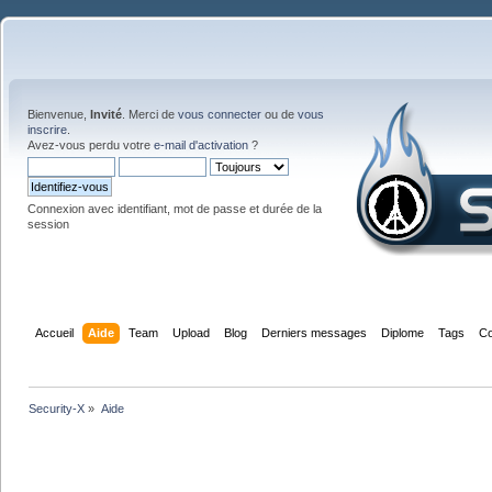
Bienvenue,
Invité
. Merci de
vous connecter
ou de
vous
inscrire
.
Avez-vous perdu votre
e-mail d'activation
?
Connexion avec identifiant, mot de passe et durée de la
session
Accueil
Aide
Team
Upload
Blog
Derniers messages
Diplome
Tags
Co
Security-X
»
Aide